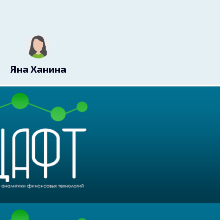
Яна Ханина