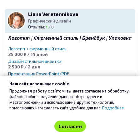
Liana Veretennikova
Графический дизайн
Отзывы:
1
/
0
Логотип | Фирменный стиль | Брендбук | Упаковка
Логотип + фирменный стиль
25 000 ₽ / 14 дней
Дизайн стильной визитки
2 500 ₽ / 2 дня
Презентация PowerPoint/PDF
10 500 ₽ / 7 дней
1 593
Наш сайт использует cookie
Продолжая работу с сайтом, вы даете согласие на обработку
файлов cookie, получение данных об
ip-адресе
и
Андрей Бычков
местоположении и использование других технологий,
Копирайтинг и Нейминг
помогающих нам сделать сайт удобнее для вас.
Подробнее
Отзывы:
0
Жизнь - это сейчас
Согласен
Нейминг
20 000 ₽ / 7 дней