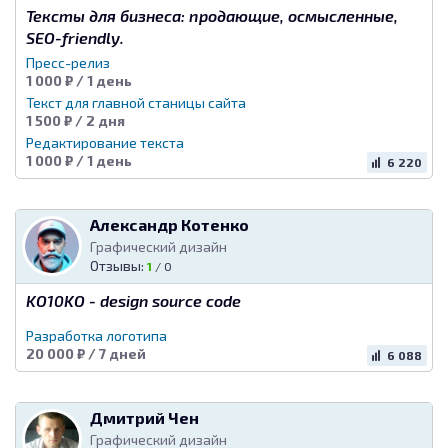
Тексты для бизнеса: продающие, осмысленные,
SEO-friendly.
Пресс-релиз
1 000 ₽ / 1 день
Текст для главной станицы сайта
1 500 ₽ / 2 дня
Редактирование текста
1 000 ₽ / 1 день
6 220
Александр Котенко
Графический дизайн
Отзывы:
1
/
0
KO10KO - design source code
Разработка логотипа
20 000 ₽ / 7 дней
6 088
Дмитрий Чен
Графический дизайн