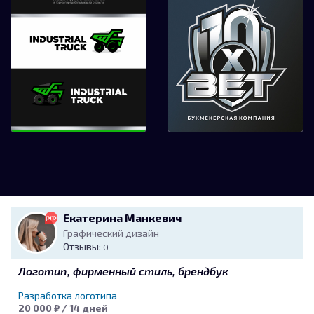
Екатерина Манкевич
Графический дизайн
Отзывы:
0
Разработать логотип
и фирменный стиль
Логотип, фирменный стиль, брендбук
для новой
букмекерской
Разработка логотипа
Логотип компании
конторы.
20 000 ₽ / 14 дней