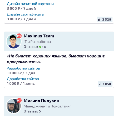
Лого
Логотип и Фирменный стиль
Дизайн визитной карточки
3 000 ₽ / 7 дней
Дизайн сертификата
3 000 ₽ / 7 дней
2 528
Maximus Team
IT и Разработка
Отзывы:
4
/
0
«Не бывает хороших языков, бывают хорошие
программисты»
Разработка сайтов
10 000 ₽ / 3 дня
Доработка сайтов
1 000 ₽ / 1 день
1 850
Михаил Полухин
Менеджмент и Консалтинг
Отзывы:
0