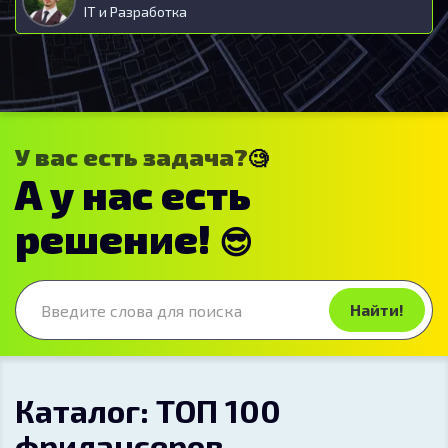
IT и Разработка
У вас есть задача?
🧐
А у нас есть
решение!
😎
Найти!
Каталог: ТОП 100
фрилансеров