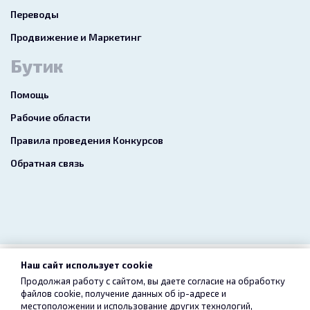
Переводы
Продвижение и Маркетинг
Бутик
Помощь
Рабочие области
Правила проведения Конкурсов
Обратная связь
Наш сайт использует cookie
2026 freelance.boutique
Продолжая работу с сайтом, вы даете согласие на обработку
файлов cookie, получение данных об
ip-адресе
и
Пользовательское соглашение
Конфиденциальность
местоположении и использование других технологий,