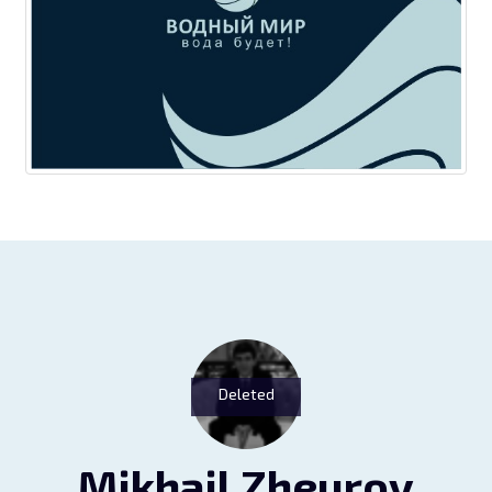
Deleted
Mikhail Zheurov