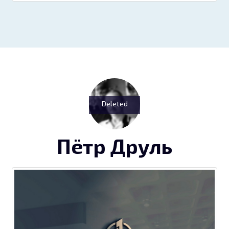
Deleted
Пётр Друль