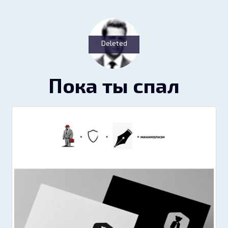
Deleted
Пока ты спал