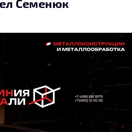
ел Семенюк