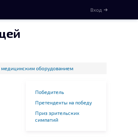
Вход
щей
й медицинским оборудованием
Победитель
Претенденты на победу
Приз зрительских
симпатий