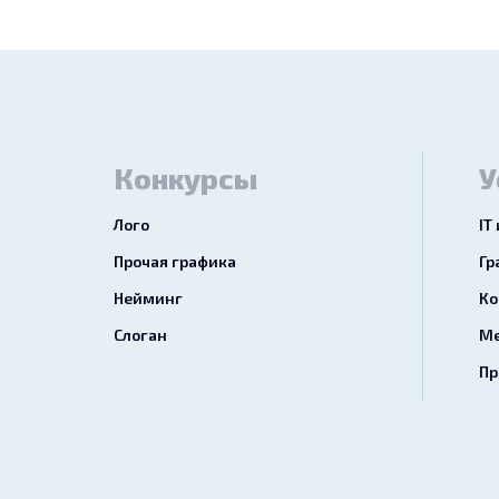
Конкурсы
У
Лого
IT
Прочая графика
Гр
Нейминг
Ко
Слоган
Ме
Пр