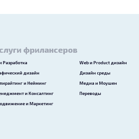
слуги фрилансеров
 и Разработка
Web и Product дизайн
афический дизайн
Дизайн среды
пирайтинг и Нейминг
Медиа и Моушен
неджмент и Консалтинг
Переводы
одвижение и Маркетинг