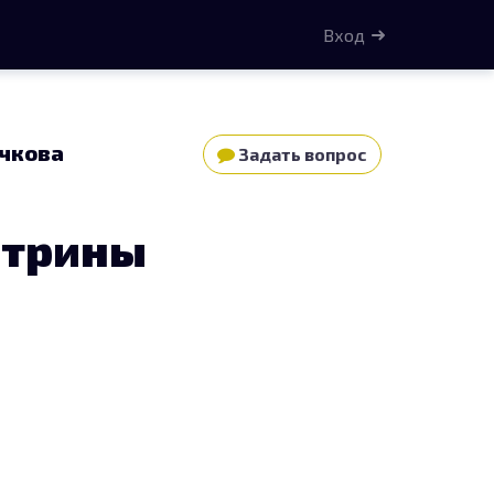
Вход
ичкова
Задать вопрос
итрины