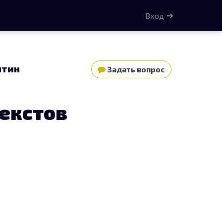
Вход
нтин
Задать вопрос
екстов