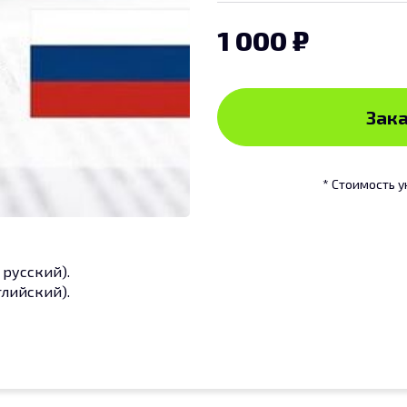
1 000
Зака
* Стоимость у
а русский).
нглийский).