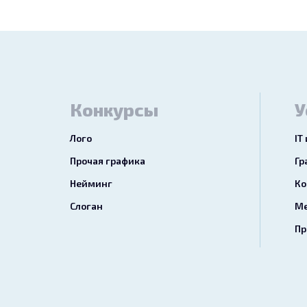
Конкурсы
У
Лого
IT
Прочая графика
Гр
Нейминг
Ко
Слоган
Ме
Пр