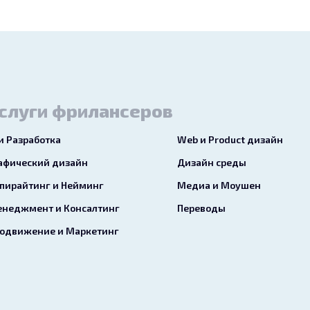
слуги фрилансеров
 и Разработка
Web и Product дизайн
афический дизайн
Дизайн среды
пирайтинг и Нейминг
Медиа и Моушен
неджмент и Консалтинг
Переводы
одвижение и Маркетинг