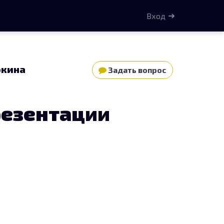
Вход
юкина
Задать вопрос
резентации