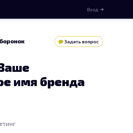
Вход
боронок
Задать вопрос
 Ваше
ое имя бренда
етинг