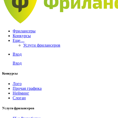
Фрилансеры
Конкурсы
Еще…
Услуги фрилансеров
Вход
Вход
Конкурсы
Лого
Прочая графика
Нейминг
Слоган
Услуги фрилансеров