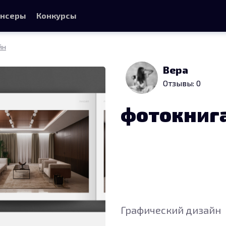
нсеры
Конкурсы
йн
Вера
Отзывы: 0
фотокниг
Графический дизайн