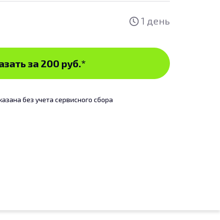
1 день
азать за 200 руб.
*
казана без учета сервисного сбора