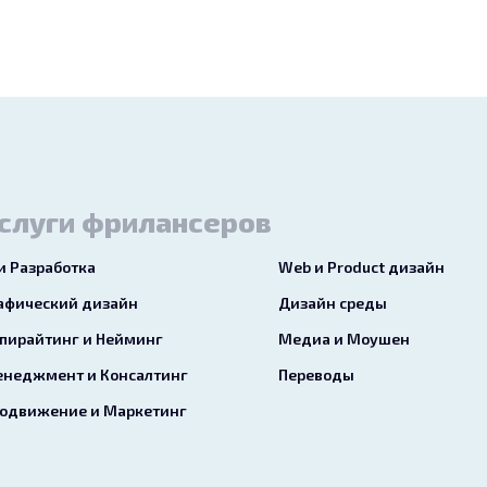
слуги фрилансеров
 и Разработка
Web и Product дизайн
афический дизайн
Дизайн среды
пирайтинг и Нейминг
Медиа и Моушен
неджмент и Консалтинг
Переводы
одвижение и Маркетинг