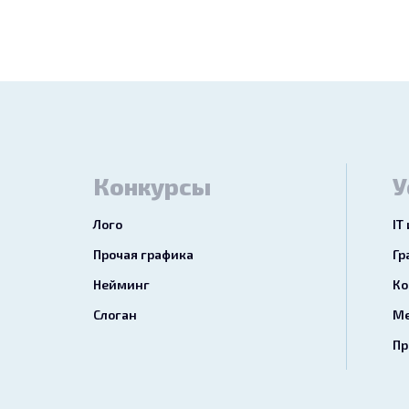
Конкурсы
У
Лого
IT
Прочая графика
Гр
Нейминг
Ко
Слоган
Ме
Пр