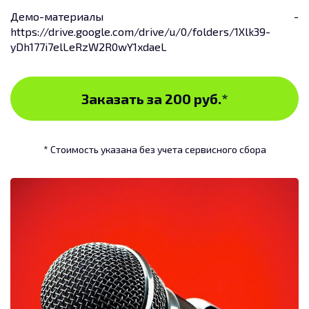
Демо-материалы -
https://drive.google.com/drive/u/0/folders/1Xlk39-
yDh177i7elLeRzW2R0wY1xdaeL
Заказать за 200 руб.
*
* Стоимость указана без учета сервисного сбора