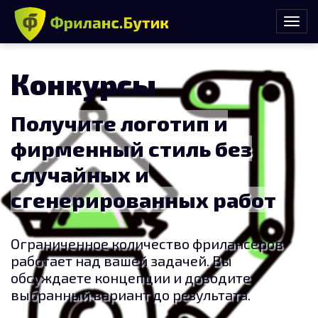
Конкурсы
Получите логотип и
фирменный стиль без
случайных и
сгенерированных работ
Ограниченное количество фрилансеров
работает над вашей задачей. Вы
обсуждаете концепции и доводите
выбранный вариант до результата.