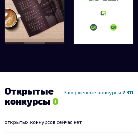
Открытые
Завершенные конкурсы
2 311
конкурсы
0
Разработка меню для
Разработка логотипа
ресторана Пан-
для строительной
Азиатской
технологии
открытых конкурсов сейчас нет
Прочая графика
Лого