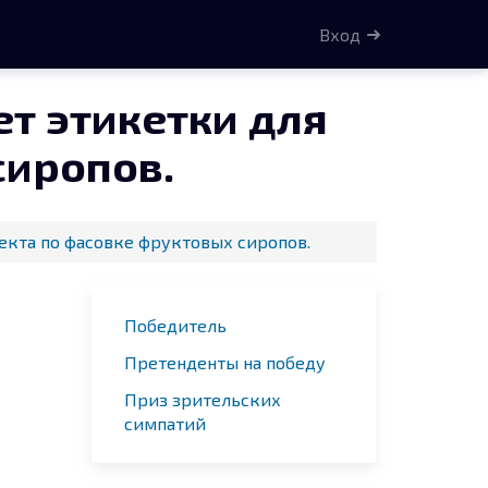
Вход
т этикетки для
сиропов.
екта по фасовке фруктовых сиропов.
Победитель
Претенденты на победу
Приз зрительских
симпатий