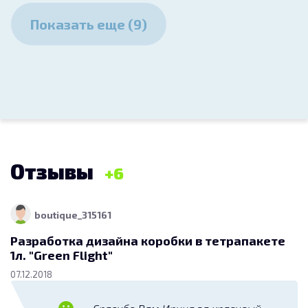
Показать еще (9)
20 000
Брендирование автотранспорта
24.11.2022
Концепция для упаковки акриловых
красок (банка, коробка, туба) «Акрил-
Хобби»
18 000
Отзывы
6
Прочая графика
14.10.2020
boutique_315161
Разработка дизайна коробки в тетрапакете
Логотип для бренда одежды для
1л. "Green Flight"
беременных и кормящих мам
07.12.2018
12 500
Разработка логотипа, фирменного знака