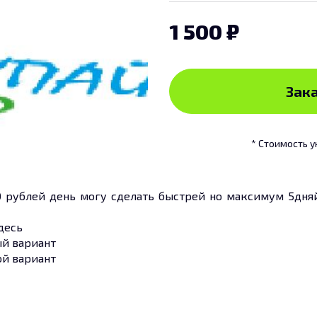
1 500
Зака
* Стоимость у
00 рублей день могу сделать быстрей но максимум 5дня
десь
вый вариант
рой вариант