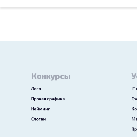
Конкурсы
У
Лого
IT
Прочая графика
Гр
Нейминг
Ко
Слоган
Ме
Пр