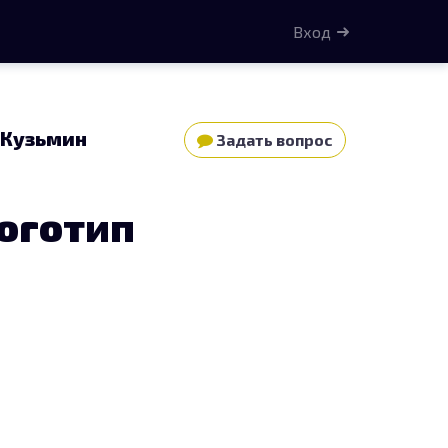
Вход
 Кузьмин
Задать вопрос
оготип