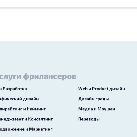
слуги фрилансеров
 и Разработка
Web и Product дизайн
афический дизайн
Дизайн среды
пирайтинг и Нейминг
Медиа и Моушен
неджмент и Консалтинг
Переводы
одвижение и Маркетинг