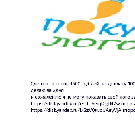
Сделаю логотип 1500 рублей за доплату 1
делаю за 2дня
к сожалению я не могу показать свой лого з
https://disk.yandex.ru/i/G1DSeiqtCglN2w пер
https://disk.yandex.ru/i/SzVQuuoUAeyVjA вто