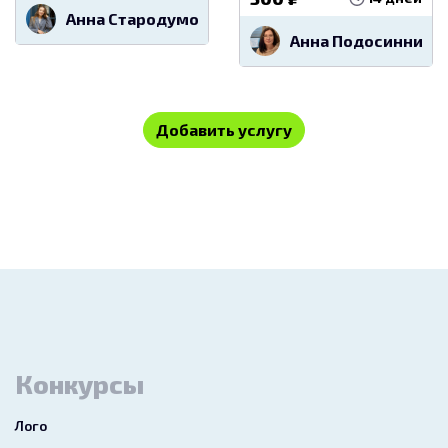
Анна Стародумова
Анна Подосиннико
Добавить услугу
Конкурсы
Лого