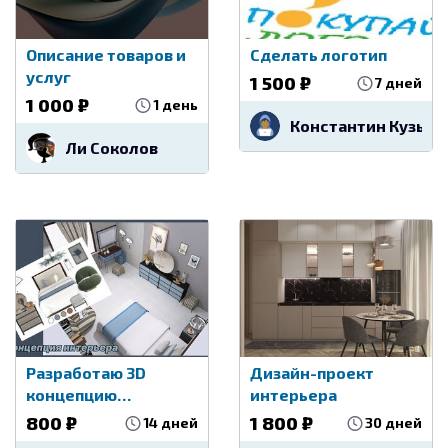
Описание товаров и
Сделать логотип
услуг
1 500 ₽
7 дней
1 000 ₽
1 день
Константин Кузьм
Ли Соколов
Разработаю 3D
Дизайн-проект
концепцию
интерьера
интерьера
800 ₽
1 800 ₽
14 дней
30 дней