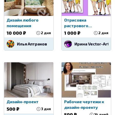
Дизайн любого
Отрисовка
помещения
растрового
изображения в
10 000 ₽
1 000 ₽
2 дня
2 дня
вектор
Илья Аптраков
Ирина Vector-Art-Pr
Дизайн-проект
Рабочие чертежи к
дизайн-проекту
500 ₽
3 дня
500 ₽
14 дней