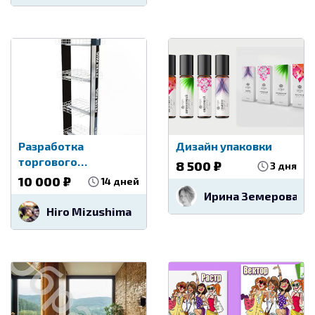
Разработка
Дизайн упаковки
торгового
8 500 ₽
3 дня
оборудования
10 000 ₽
14 дней
Ирина Земерова
Hiro Mizushima