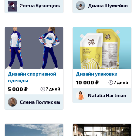
Елена Кузнецова
Диана Шумейко
Deleted
Дизайн спортивной
Дизайн упаковки
одежды
10 000 ₽
7 дней
5 000 ₽
7 дней
Natalia Hartman
Елена Полянская