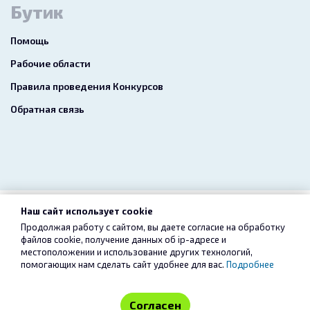
Бутик
Помощь
Рабочие области
Правила проведения Конкурсов
Обратная связь
Наш сайт использует cookie
2026 freelance.boutique
Продолжая работу с сайтом, вы даете согласие на обработку
файлов cookie, получение данных об
ip-адресе
и
Пользовательское соглашение
Конфиденциальность
местоположении и использование других технологий,
помогающих нам сделать сайт удобнее для вас.
Подробнее
Услуги
Сервис «Безопасный перевод»
Согласен
Отказ от ответственности
Контакты