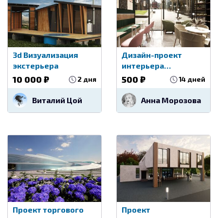
3d Визуализация
Дизайн-проект
экстерьера
интерьера
коммерческих
10 000 ₽
500 ₽
2 дня
14 дней
помещений
Виталий Цой
Анна Морозова
Проект торгового
Проект