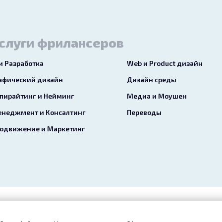
слуги фрилансеров
 и Разработка
Web и Product дизайн
афический дизайн
Дизайн среды
пирайтинг и Нейминг
Медиа и Моушен
неджмент и Консалтинг
Переводы
одвижение и Маркетинг
ое соглашение
Конфиденциальность
Услуги
Сервис «Б