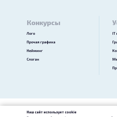
Конкурсы
У
Лого
IT
Прочая графика
Гр
Нейминг
Ко
Слоган
Ме
Пр
2026 freelance.boutique
Пользовательск
Наш сайт использует cookie