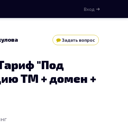
Вход
кулова
Задать вопрос
Тариф "Под
ию ТМ + домен +
инг