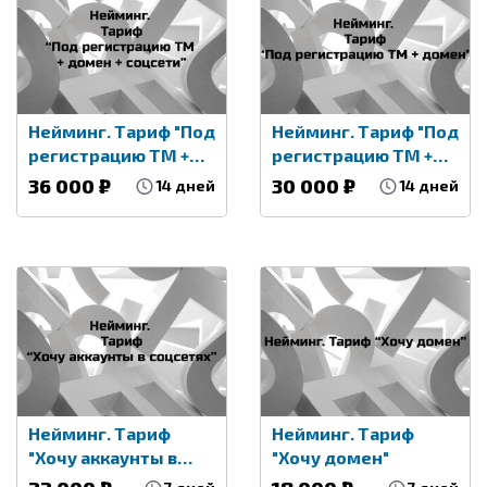
Нейминг. Тариф "Под
Нейминг. Тариф "Под
регистрацию ТМ +
регистрацию ТМ +
домен + соцсети"
домен"
36 000 ₽
30 000 ₽
14 дней
14 дней
Нейминг. Тариф
Нейминг. Тариф
"Хочу аккаунты в
"Хочу домен"
соцсетях"