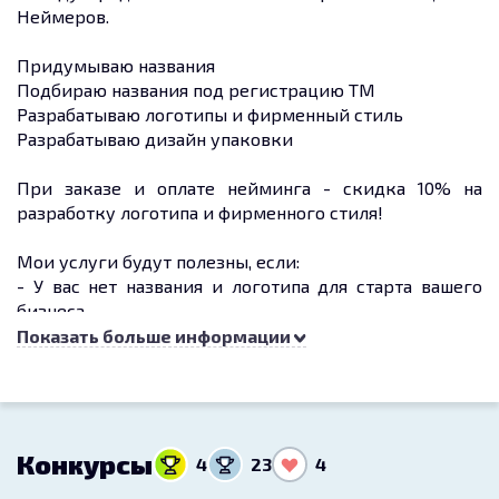
Неймеров.
Придумываю названия
Подбираю названия под регистрацию ТМ
Разрабатываю логотипы и фирменный стиль
Разрабатываю дизайн упаковки
При заказе и оплате нейминга - скидка 10% на
разработку логотипа и фирменного стиля!
Мои услуги будут полезны, если:
- У вас нет названия и логотипа для старта вашего
бизнеса
- У вас уже есть название, но нет логотипа и
Показать больше информации
фирменного стиля
- У вас уже есть название, логотип и фирменный
стиль, но вы хотели бы сделать упаковку для своей
продукции
Конкурсы
4
23
4