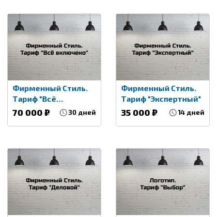
Фирменный Стиль.
Фирменный Стиль.
Тариф "Всё
Тариф "Экспертный"
включено"
70 000 ₽
35 000 ₽
30 дней
14 дней