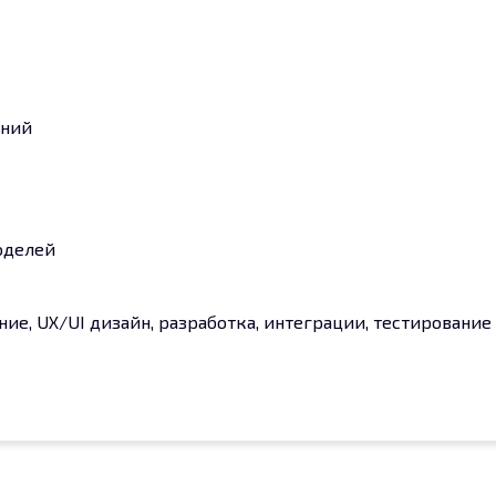
ений
моделей
ние, UX/UI дизайн, разработка, интеграции, тестировани