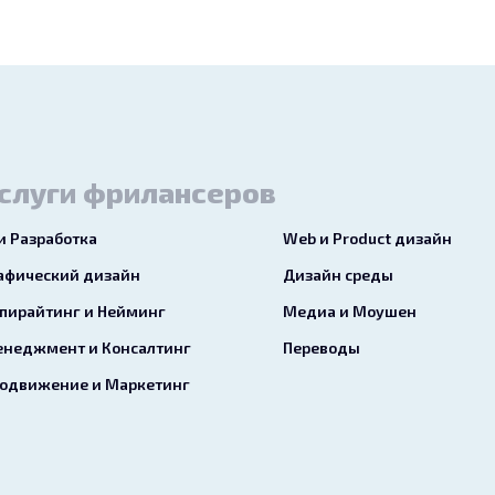
слуги фрилансеров
 и Разработка
Web и Product дизайн
афический дизайн
Дизайн среды
пирайтинг и Нейминг
Медиа и Моушен
неджмент и Консалтинг
Переводы
одвижение и Маркетинг