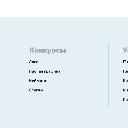
Конкурсы
У
Лого
IT
Прочая графика
Гр
Нейминг
Ко
Слоган
Ме
Пр