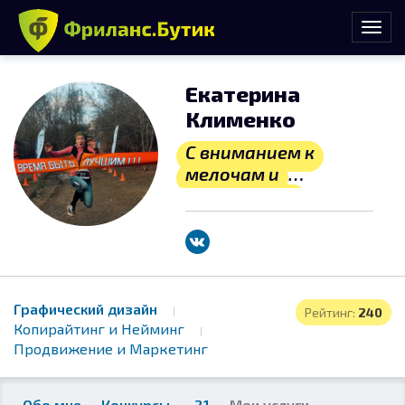
Екатерина
Клименко
С вниманием к
мелочам и
пожеланием
клиентов.Откры
та и готова к
сотруднечеству)
Графический дизайн
Рейтинг:
240
Копирайтинг и Нейминг
Продвижение и Маркетинг
Обо мне
Конкурсы
21
Мои услуги