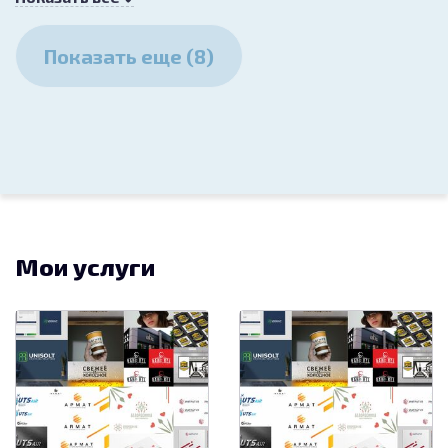
Разработка графического элемента
к основному логотипу
Показать еще (8)
15 000
Разработка логотипа, фирменного знака
21.08.2023
Конкурс на лого / фирменный стиль
15 000
Мои услуги
Разработка комплекта деловой документации (логотипа, фирменного знака)
02.03.2019
Разработка нового фирменного
стиля и логотипа для компании
Шельф
20 500