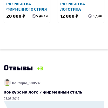
РАЗРАБОТКА
РАЗРАБОТКА
Разработка комплекта деловой документации (логотипа, фирменного знака)
ФИРМЕННОГО СТИЛЯ
ЛОГОТИПА
13.09.2018
20 000 ₽
12 000 ₽
5 дней
3 дня
Разработка логотипа компании
10 000
Разработка логотипа, фирменного знака
15.03.2018
Отзывы
3
boutique_388537
Конкурс на лого / фирменный стиль
03.03.2019