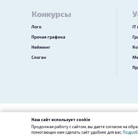
Конкурсы
У
Лого
IT
Прочая графика
Гр
Нейминг
Ко
Слоган
Ме
Пр
2026 freelance.boutique
Пользовательск
Наш сайт использует cookie
Продолжая работу с сайтом, вы даете согласие на обра
помогающих нам сделать сайт удобнее для вас.
Подроб