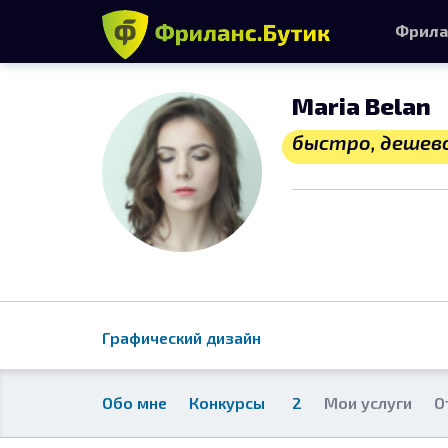
Фрила
Maria Belan
быстро, дешев
Графический дизайн
Обо мне
Конкурсы
2
Мои услуги
О