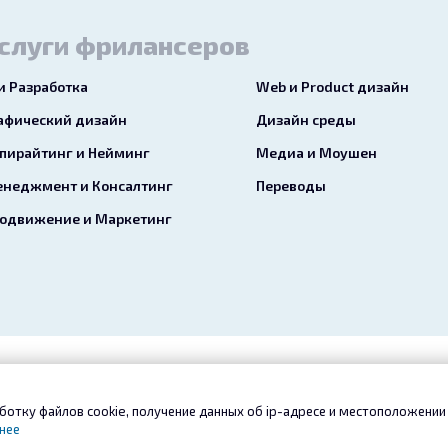
слуги фрилансеров
 и Разработка
Web и Product дизайн
афический дизайн
Дизайн среды
пирайтинг и Нейминг
Медиа и Моушен
неджмент и Консалтинг
Переводы
одвижение и Маркетинг
ое соглашение
Конфиденциальность
Услуги
Сервис «Б
ботку файлов cookie, получение данных об
ip-адресе
и местоположении 
Контакты
нее