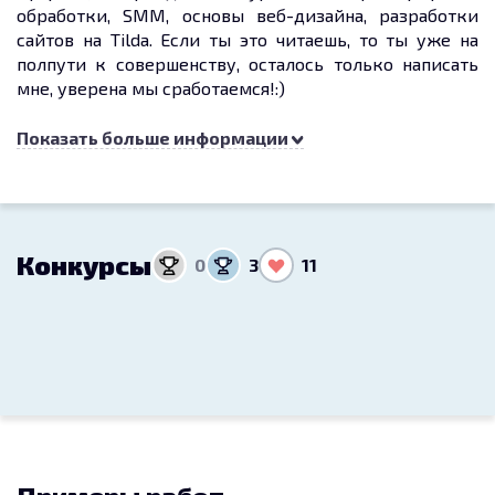
обработки, SMM, основы веб-дизайна, разработки
сайтов на Tilda. Если ты это читаешь, то ты уже на
полпути к совершенству, осталось только написать
мне, уверена мы сработаемся!:)
insta: @po_linaguseva @easypeasy_studio
Показать больше информации
Конкурсы
0
3
11