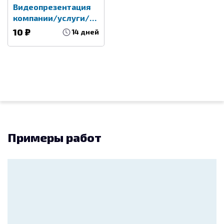
видеороликов для бизнеса:
Видеопрезентация
-Топ 1 на freelance.ru в категории «Медиа и моушн
компании/услуги/
дизайн» - https://freelance.ru/freelancers/video
сервиса
10 ₽
14 дней
-Топ 1 категории «Медиа и моушн дизайн» в рейтинге
исполнителей по России
https://гильдия-фрилансеров.рф/raiting?
spec=13&city=
-Наш опыт: более 10 лет на рынке, более 500
выполненных видео проектов принято нашими
заказчиками
-Всегда на связи
Примеры работ
-Каждый этап работы доводим до утверждения,
оперативно учитываем все пожелания
-Гарантированно выполняем проекты в оговоренные
сроки
-Работаем "под ключ": сценарий, озвучивание,
создание видеоряда
-Ип, отчётные документы