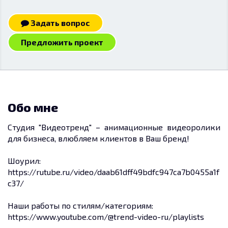
Задать вопрос
Предложить проект
Обо мне
Студия "Видеотренд" – анимационные видеоролики
для бизнеса, влюбляем клиентов в Ваш бренд!
Шоурил:
https://rutube.ru/video/daab61dff49bdfc947ca7b0455a1f
c37/
Наши работы по стилям/категориям:
https://www.youtube.com/@trend-video-ru/playlists