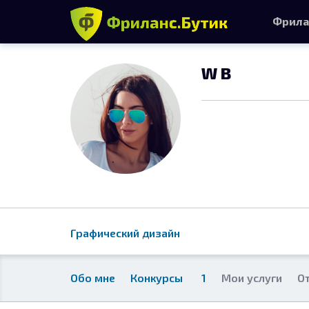
Фрила
W B
Графический дизайн
Обо мне
Конкурсы
1
Мои услуги
О