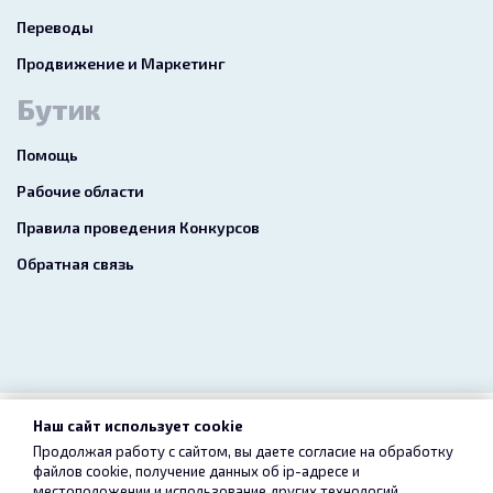
Переводы
Продвижение и Маркетинг
Бутик
Помощь
Рабочие области
Правила проведения Конкурсов
Обратная связь
Наш сайт использует cookie
2026 freelance.boutique
Продолжая работу с сайтом, вы даете согласие на обработку
файлов cookie, получение данных об
ip-адресе
и
Пользовательское соглашение
Конфиденциальность
местоположении и использование других технологий,