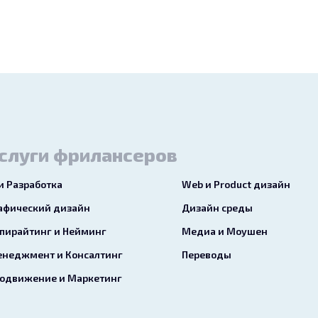
слуги фрилансеров
 и Разработка
Web и Product дизайн
афический дизайн
Дизайн среды
пирайтинг и Нейминг
Медиа и Моушен
неджмент и Консалтинг
Переводы
одвижение и Маркетинг