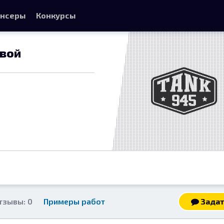
нсеры
Конкурсы
вой
тзывы: 0
Примеры работ
Задат