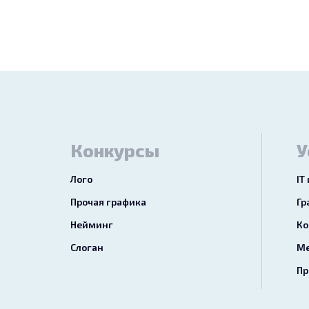
Конкурсы
У
Лого
IT
Прочая графика
Гр
Нейминг
Ко
Слоган
Ме
Пр