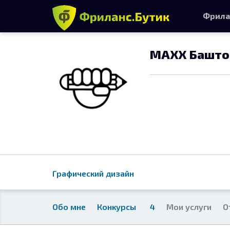
Фрила
MAXX Башто
Графический дизайн
Обо мне
Конкурсы
4
Мои услуги
О