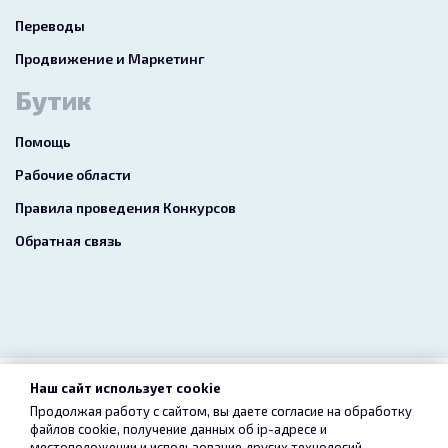
Переводы
Продвижение и Маркетинг
Бутик
Помощь
Рабочие области
Правила проведения Конкурсов
Обратная связь
Наш сайт использует cookie
2026 freelance.boutique
Продолжая работу с сайтом, вы даете согласие на обработку
файлов cookie, получение данных об
ip-адресе
и
Пользовательское соглашение
Конфиденциальность
местоположении и использование других технологий,