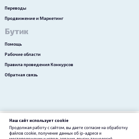
Переводы
Продвижение и Маркетинг
Бутик
Помощь
Рабочие области
Правила проведения Конкурсов
Обратная связь
Наш сайт использует cookie
2026 freelance.boutique
Продолжая работу с сайтом, вы даете согласие на обработку
файлов cookie, получение данных об
ip-адресе
и
Пользовательское соглашение
Конфиденциальность
местоположении и использование других технологий,