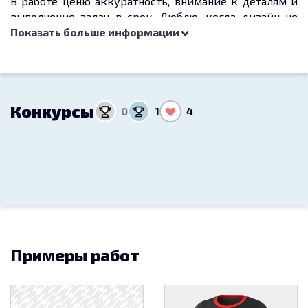
В работе ценю аккуратность, внимание к деталям и
выполнение задач в срок. Люблю, когда дизайн не
просто красивый, а помогает компании выделиться и
Показать больше информации
продавать.
Конкурсы
0
1
4
Примеры работ