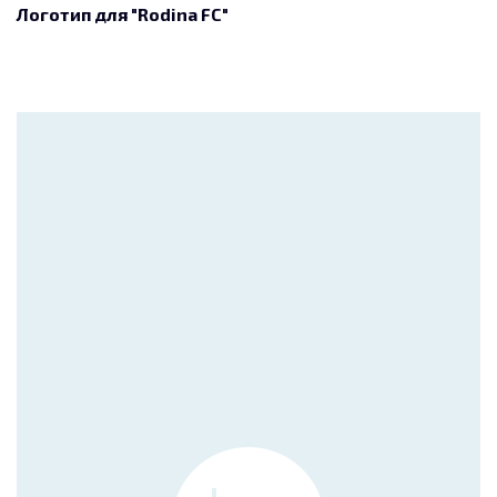
Логотип для "Rodina FC"
Футбольная форма для
"Rodina FC"