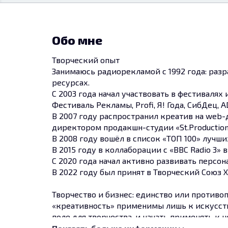
Обо мне
Творческий опыт
Занимаюсь радиорекламой с 1992 года: раз
ресурсах.
С 2003 года начал участвовать в фестивал
Фестиваль Рекламы, Profi, Я! Года, СибДец, A
В 2007 году распространил креатив на web
директором продакшн-студии «St.Production
В 2008 году вошёл в список «ТОП 100» лучши
В 2015 году в коллаборации с «BBC Radio 3»
С 2020 года начал активно развивать перс
В 2022 году был принят в Творческий Союз 
Творчество и бизнес: единство или противо
«креативность» применимы лишь к искусств
поле для творчества, и начать применять к
Творческий подход, или креативность, в би