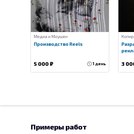
Медиа и Моушен
Копир
Производство Reels
Разр
рекл
5 000 ₽
3 00
1 день
Примеры работ