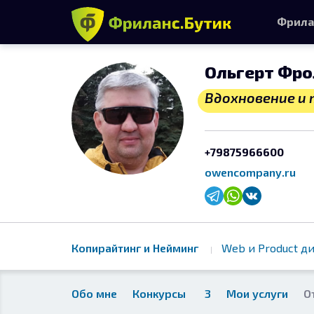
Фрила
Ольгерт Фро
Вдохновение и
+79875966600
owencompany.ru
Копирайтинг и Нейминг
Web и Product д
Обо мне
Конкурсы
3
Мои услуги
О