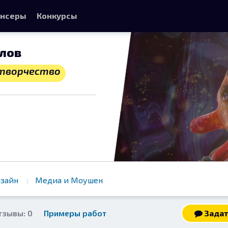
нсеры
Конкурсы
лов
 творчество
изайн
Медиа и Моушен
тзывы: 0
Примеры работ
Задат