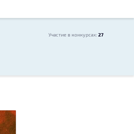
мпании
ь следовать
то
 в нас, да
Участие в конкурсах:
27