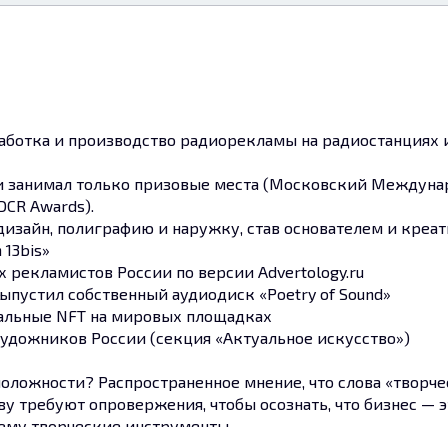
работка и производство радиорекламы на радиостанциях 
ях и занимал только призовые места (Московский Междун
DCR Awards).
-дизайн, полиграфию и наружку, став основателем и креа
 13bis»
х рекламистов России по версии Advertology.ru
 выпустил собственный аудиодиск «Poetry of Sound»
ональные NFT на мировых площадках
Художников России (секция «Актуальное искусство»)
положности? Распространенное мнение, что слова «творче
у требуют опровержения, чтобы осознать, что бизнес — 
 нему творческие инструменты.
знесе — это подход, который вдохновляет людей на поиск