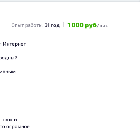
1 000 руб
Опыт работы:
31 год
/час
и Интернет
ародный
тивным
ство» и
это огромное
 новых