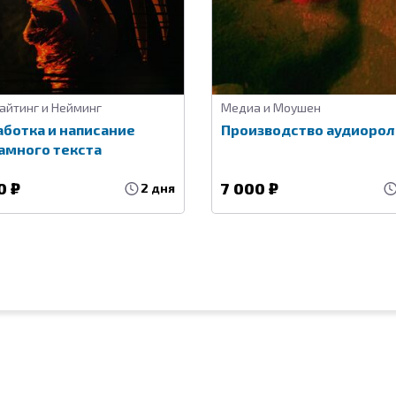
айтинг и Нейминг
Медиа и Моушен
аботка и написание
Производство аудиорол
амного текста
0 ₽
7 000 ₽
2 дня