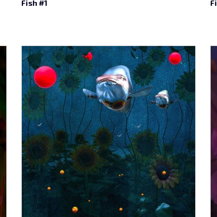
Fish #1
F