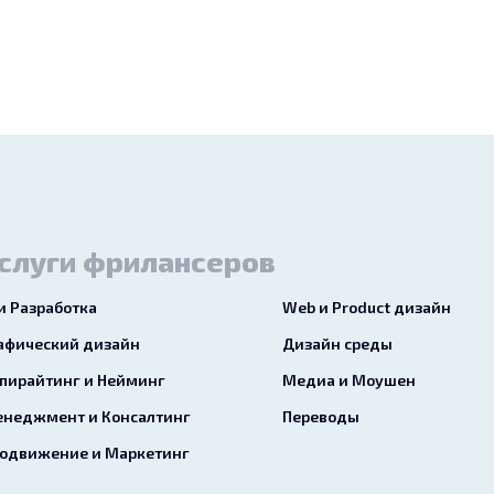
слуги фрилансеров
 и Разработка
Web и Product дизайн
афический дизайн
Дизайн среды
пирайтинг и Нейминг
Медиа и Моушен
неджмент и Консалтинг
Переводы
одвижение и Маркетинг