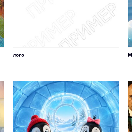
лого
М