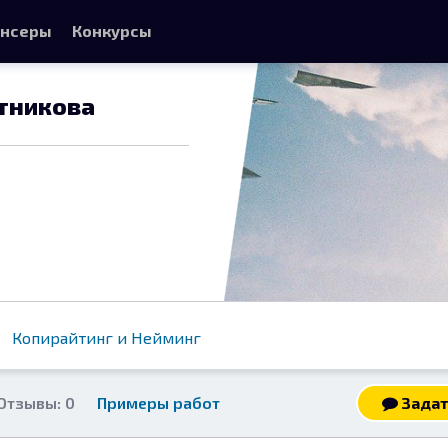
нсеры
Конкурсы
тникова
Копирайтинг и Нейминг
Отзывы: 0
Примеры работ
Задат