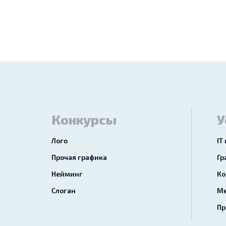
Конкурсы
У
Лого
IT
Прочая графика
Гр
Нейминг
Ко
Слоган
Ме
Пр