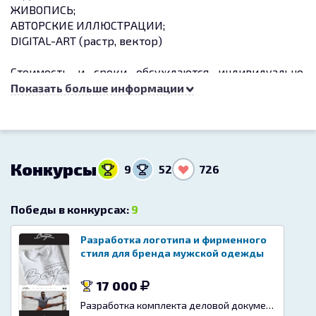
ЖИВОПИСЬ;
АВТОРСКИЕ ИЛЛЮСТРАЦИИ;
DIGITAL-ART (растр, вектор)
Стоимость и сроки обсуждаются индивидуально,
после ознакомления с конкретным заданием.
Показать больше информации
Для более точного соблюдения всех пожеланий
заказчика по проекту - все обсуждения только по
переписке.
Во избежании мошенничества - работа
Конкурсы
9
52
726
исключительно по предоплате или через сервис
безопасной сделки FairPlay.
Победы в конкурсах:
9
Разработка логотипа и фирменного
стиля для бренда мужской одежды
17 000
Разработка комплекта деловой документации (логотипа, фирменного знака)