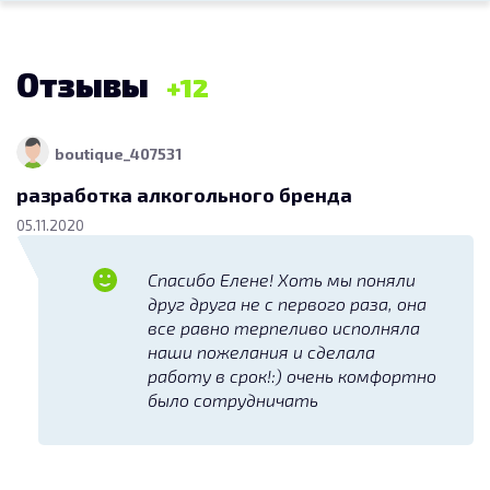
магазина мужского нижнего белья
"Труселя" truselya.ru
12 500
Отзывы
12
Разработка логотипа, фирменного знака
17.03.2020
boutique_407531
разработка алкогольного бренда
Требуется создать логотип для
аппаратов по очистке и розливу
05.11.2020
водопроводной воды (водоматов)
15 000
Спасибо Елене! Хоть мы поняли
Разработка комплекта деловой документации (логотипа, фирменного знака)
друг друга не с первого раза, она
15.11.2019
все равно терпеливо исполняла
наши пожелания и сделала
работу в срок!:) очень комфортно
Логотип для вывески магазина
было сотрудничать
детской обуви
13 000