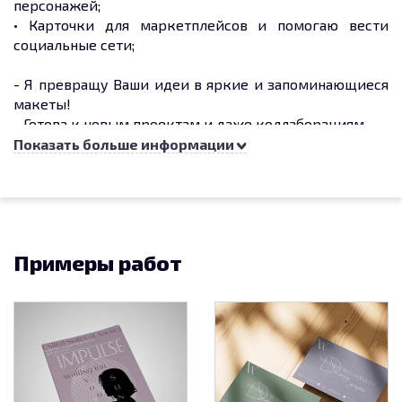
персонажей;
• Карточки для маркетплейсов и помогаю вести
социальные сети;
- Я превращу Ваши идеи в яркие и запоминающиеся
макеты!
- Готова к новым проектам и даже коллаборациям.
Показать больше информации
Контакты для связи
В личные сообщения в сообществе.
Я на Behance :
https://www.behance.net/a3403fd4
Примеры работ
Группа в телеграмме
https://t.me/gladtoseeyouheregraphicdesign
📍Самара