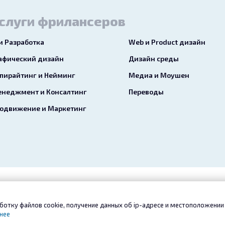
слуги фрилансеров
 и Разработка
Web и Product дизайн
афический дизайн
Дизайн среды
пирайтинг и Нейминг
Медиа и Моушен
неджмент и Консалтинг
Переводы
одвижение и Маркетинг
ое соглашение
Конфиденциальность
Услуги
Сервис «Б
ботку файлов cookie, получение данных об
ip-адресе
и местоположении 
Контакты
нее