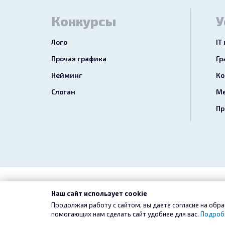
Конкурсы
У
Лого
IT
Прочая графика
Гр
Нейминг
Ко
Слоган
Ме
Пр
2026 freelance.boutique
Пользовательск
Наш сайт использует cookie
Продолжая работу с сайтом, вы даете согласие на обра
помогающих нам сделать сайт удобнее для вас.
Подроб