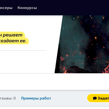
нсеры
Конкурсы
н решает
создает ее.
тзывы: 0
Примеры работ
Задат