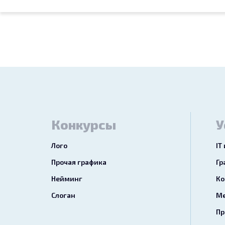
Конкурсы
У
Лого
IT
Прочая графика
Гр
Нейминг
Ко
Слоган
Ме
Пр