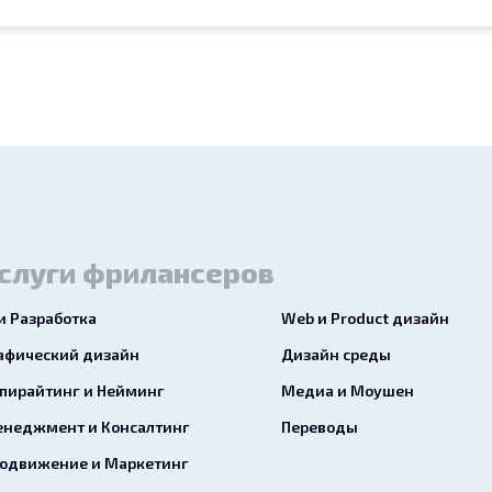
слуги фрилансеров
 и Разработка
Web и Product дизайн
афический дизайн
Дизайн среды
пирайтинг и Нейминг
Медиа и Моушен
неджмент и Консалтинг
Переводы
одвижение и Маркетинг