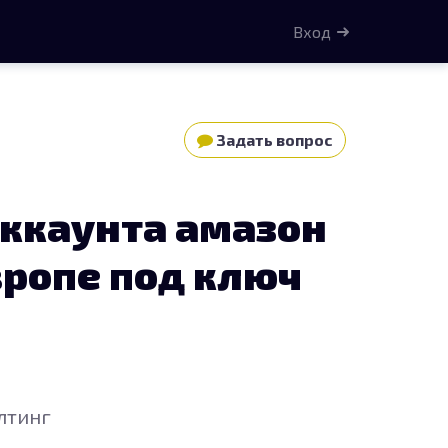
Вход
Задать вопрос
аккаунта амазон
вропе под ключ
лтинг