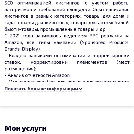
SEO оптимизацией листингов, с учетом работы
алгоритмов и требований площадки. Опыт написания
листингов в разных категориях: товары для дома и
сада, товары для животных, товары для автомобилей,
бьюти-товары, промышленные товары и др.
С 2021 года занимаюсь ведением PPC рекламы на
Amazon, все типы кампаний (Sponsored Products,
Brands, Display).
- Владею навыками оптимизации и корректировки
ставок, корректировки плейсментов (мест
размещения);
- Анализ отчетности Amazon;
- Минусовка negative, для повышения релевантности
рекламы;
Показать больше информации
- Работаю в рамках установленного дневного
бюджета, с ориентацией на снижение показателя
ACOS и увеличения процента продаж с органики.
Мои услуги