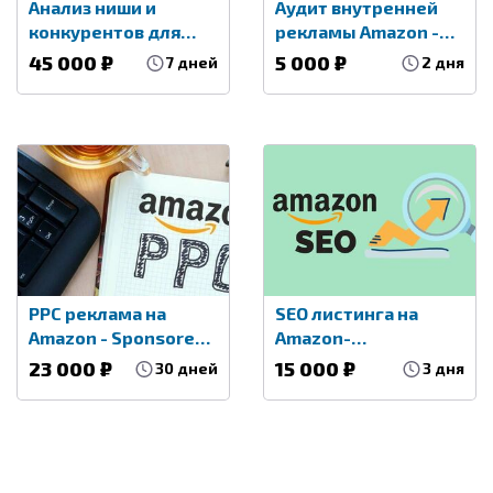
Анализ ниши и
Аудит внутренней
конкурентов для
рекламы Amazon -
вывода продукта на
PPC аудит -
45 000 ₽
5 000 ₽
7 дней
2 дня
Amazon
Рекомендации по
ведению
PPC реклама на
SEO листинга на
Amazon - Sponsored
Amazon-
product, display,
Cемантическое ядро
23 000 ₽
15 000 ₽
30 дней
3 дня
brands -
Amazon-Ключевые
Сопровождение PPC
слова Amazon