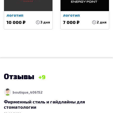
15 000
логотип
логотип
Разработка комплекта деловой документации (логотипа, фирменного знака)
09.09.2020
10 000 ₽
7 000 ₽
3 дня
2 дня
Логотип и фирменный стиль для
оптовика органических товаров для
семьи и дома
12 500
Разработка логотипа, фирменного знака
27.06.2020
Отзывы
9
boutique_406152
Фирменный стиль и гайдлайны для
стоматологии