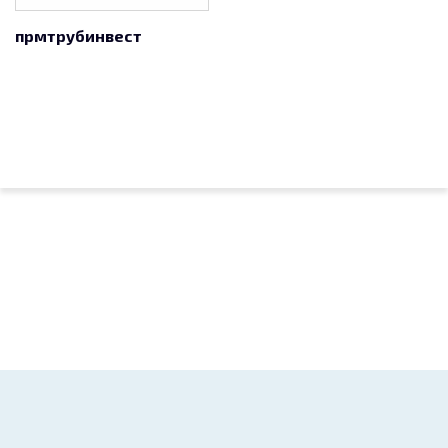
прмтрубинвест