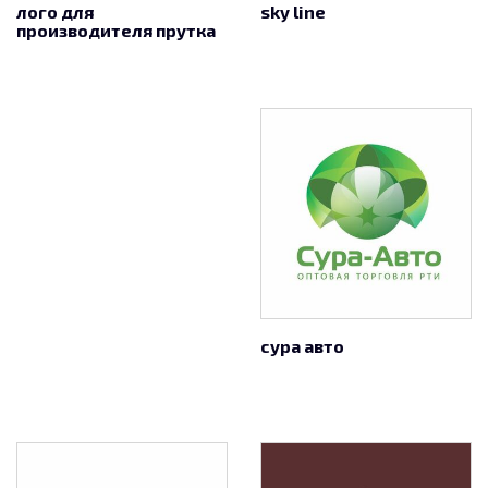
лого для
sky line
производителя прутка
сура авто