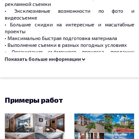
рекламной съемки
• Эксклюзивные возможности по фото и
видеосъемке
• Большие скидки на интересные и масштабные
проекты
• Максимально быстрая подготовка материала
• Выполнение съемки в разных погодных условиях
• Организация съёмочного процесса, продакшн
сервис
Показать больше информации
• Подбор локаций и планирование всей логистики
• Выезд в любой регион мира
Архитектурная съемка жилых комплексов,
коттеджных поселков и коммерческой
Примеры работ
недвижимости.
Интерьерная съёмка жилых и производственных
помещений, съемка офисных и торговых центров.
Фотосъёмка промышленных объектов
(индустриальная фотосъёмка), стройплощадок,
предприятий, оборудования, прилегающих