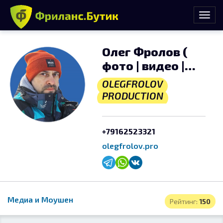
Олег Фролов (
фото | видео |
аэро )
OLEGFROLOV
PRODUCTION
+79162523321
olegfrolov.pro
Медиа и Моушен
Рейтинг:
150