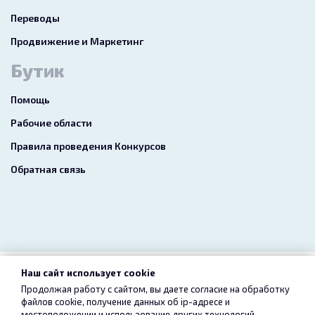
Переводы
Продвижение и Маркетинг
Бутик
Помощь
Рабочие области
Правила проведения Конкурсов
Обратная связь
Наш сайт использует cookie
2026 freelance.boutique
Продолжая работу с сайтом, вы даете согласие на обработку
файлов cookie, получение данных об
ip-адресе
и
Пользовательское соглашение
Конфиденциальность
местоположении и использование других технологий,