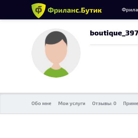
Фрила
boutique_39
Обо мне
Мои услуги
Отзывы: 0
Приме