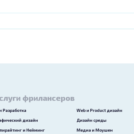
слуги фрилансеров
 и Разработка
Web и Product дизайн
афический дизайн
Дизайн среды
пирайтинг и Нейминг
Медиа и Моушен