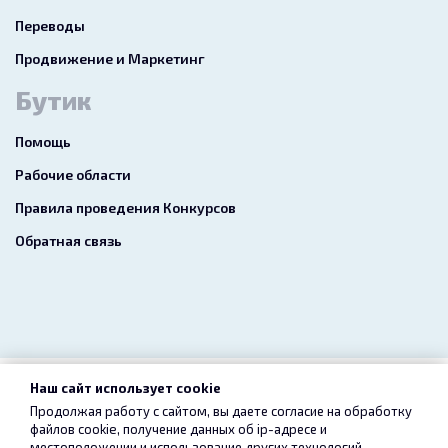
Переводы
Продвижение и Маркетинг
Бутик
Помощь
Рабочие области
Правила проведения Конкурсов
Обратная связь
Наш сайт использует cookie
2026 freelance.boutique
Продолжая работу с сайтом, вы даете согласие на обработку
файлов cookie, получение данных об
ip-адресе
и
Пользовательское соглашение
Конфиденциальность
местоположении и использование других технологий,