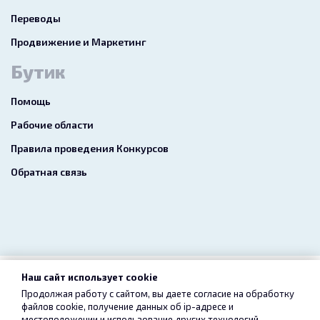
Переводы
Продвижение и Маркетинг
Бутик
Помощь
Рабочие области
Правила проведения Конкурсов
Обратная связь
Наш сайт использует cookie
2026 freelance.boutique
Продолжая работу с сайтом, вы даете согласие на обработку
файлов cookie, получение данных об
ip-адресе
и
Пользовательское соглашение
Конфиденциальность
местоположении и использование других технологий,