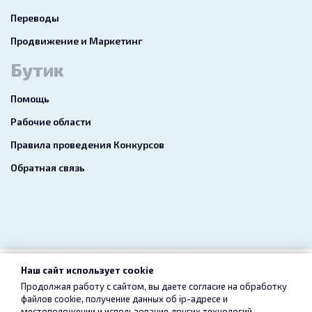
Переводы
Продвижение и Маркетинг
Бутик
Помощь
Рабочие области
Правила проведения Конкурсов
Обратная связь
Наш сайт использует cookie
2026 freelance.boutique
Продолжая работу с сайтом, вы даете согласие на обработку
файлов cookie, получение данных об
ip-адресе
и
Пользовательское соглашение
Конфиденциальность
местоположении и использование других технологий,