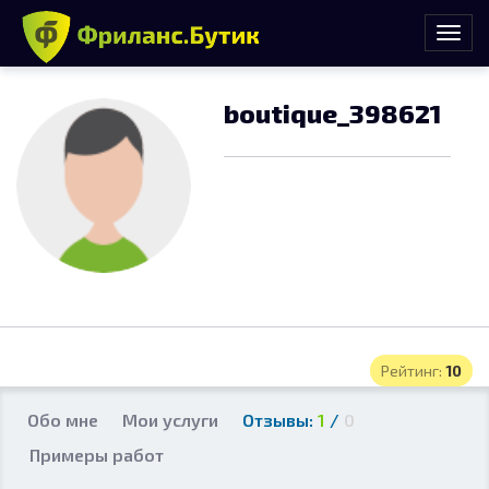
boutique_398621
Рейтинг:
10
Обо мне
Мои услуги
Отзывы:
1
/
0
Примеры работ